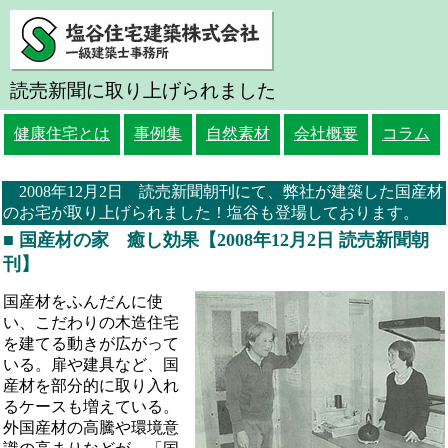
読売新聞に取り上げられました
健康住宅とは
事例集
自然素材
会社概要
コラム
2008年12月2日 読売新聞朝刊にて、弊社が建築した国産材
のお宅が取り上げられました！塩谷も登場しております。
■ 国産材の家 癒し効果【2008年12月2日 読売新聞朝
刊】
国産材をふんだんに使
い、こだわりの木造住宅
を建てる動きが広がって
いる。扉や建具など、国
産材を部分的に取り入れ
るケースも増えている。
外国産材の高騰や環境意