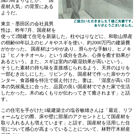
識の高まりなどが、「国
産材人気」の背景にある
ようだ。
東京・墨田区の会社員男
性は、昨年7月、国産材を
使って2階建て住宅を新築した。柱やはりなどに、和歌山県産
の樹齢60年以上のヒノキやスギを使い、約2000万円の建築費
がかかった。 国産材はつやがあり、滑らかな手触り。ヒノキ
は「ヒノキチオール」という成分を含み、心身を癒す効果が
あるという。また、スギは室内の吸湿効果が高いという。
そうした素材の持ち味を直接感じられるよう、天井のはりを
一部むき出しにした。リビングも、国産材で作った扉やカウ
ンター、食器棚を特注で据え付けた。妻は、「湿度が高い日
本の気候風土に合った、品質の良い国産材でできた家で生活
したかった。木のぬくもりが伝わってきて癒されます」と話
す。
この住宅を手がけた1級建築士の塩谷敏雄さんは「最近、リフ
ォームなどの際、床や壁に部屋のアクセントとして国産材を
取り入れる人も増えています」と話す。国産材を活用した住
宅について感心が高まっていることについて、林野庁木材産