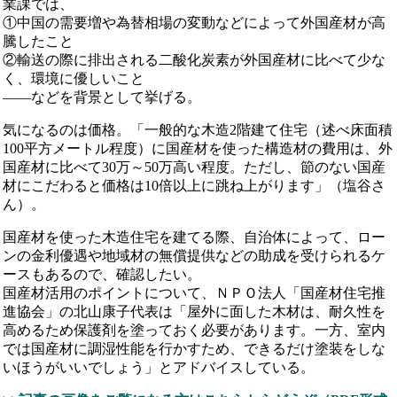
業課では、
①中国の需要増や為替相場の変動などによって外国産材が高
騰したこと
②輸送の際に排出される二酸化炭素が外国産材に比べて少な
く、環境に優しいこと
――などを背景として挙げる。
気になるのは価格。「一般的な木造2階建て住宅（述べ床面積
100平方メートル程度）に国産材を使った構造材の費用は、外
国産材に比べて30万～50万高い程度。ただし、節のない国産
材にこだわると価格は10倍以上に跳ね上がります」（塩谷さ
ん）。
国産材を使った木造住宅を建てる際、自治体によって、ロー
ンの金利優遇や地域材の無償提供などの助成を受けられるケ
ースもあるので、確認したい。
国産材活用のポイントについて、ＮＰＯ法人「国産材住宅推
進協会」の北山康子代表は「屋外に面した木材は、耐久性を
高めるため保護剤を塗っておく必要があります。一方、室内
では国産材に調湿性能を行かすため、できるだけ塗装をしな
いほうがいいでしょう」とアドバイスしている。